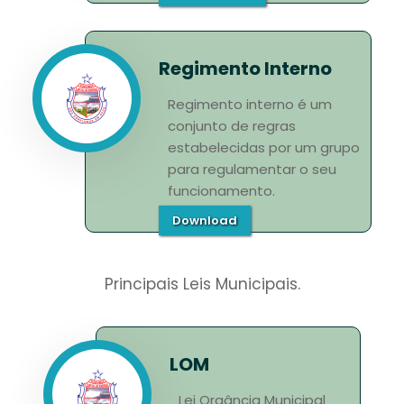
Regimento Interno
Regimento interno é um
conjunto de regras
estabelecidas por um grupo
para regulamentar o seu
funcionamento.
Download
Principais Leis Municipais.
LOM
Lei Orgância Municipal