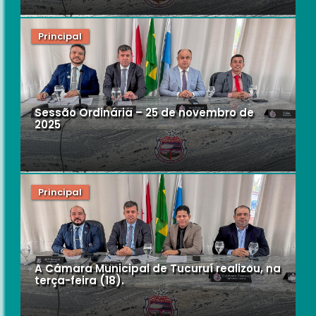
Principal
Sessão Ordinária – 25 de novembro de
2025
Principal
A Câmara Municipal de Tucuruí realizou, na
terça-feira (18).