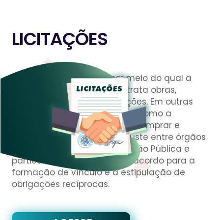
LICITAÇÕES
Licitação é o processo por meio do qual a
Administração Pública contrata obras,
serviços, compras e alienações. Em outras
palavras, licitação é a forma como a
Administração Pública pode comprar e
vender. Já o contrato é o ajuste entre órgãos
ou entidades da Administração Pública e
particulares, em que há um acordo para a
formação de vínculo e a estipulação de
obrigações recíprocas.