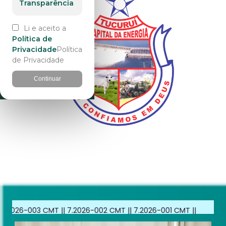
Transparência
Li e aceito a
Política de
Privacidade
Política
de Privacidade
Continuar
MT
||
7.2026-002 CMT
||
7.2026-001 CMT
||