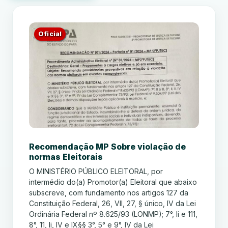
Oficial
Recomendação MP Sobre violação de
normas Eleitorais
O MINISTÉRIO PÚBLICO ELEITORAL, por
intermédio do(a) Promotor(a) Eleitoral que abaixo
subscreve, com fundamento nos artigos 127 da
Constituição Federal, 26, VII, 27, § único, IV da Lei
Ordinária Federal nº 8.625/93 (LONMP); 7°, li e 111,
8°, 11, li, IV e IX§§ 3°, 5° e 9°, IV da Lei