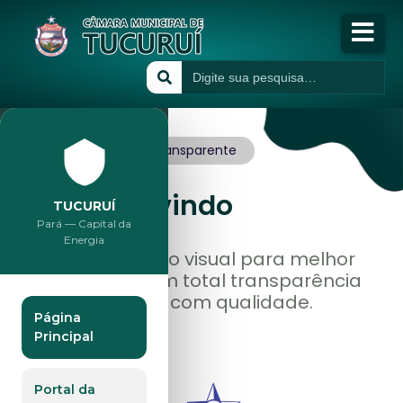
Início
A Câmara
Governo
Transparente
Publicações
Seja
Bem vindo
TUCURUÍ
Pará — Capital da
Transparência
Energia
Estamos de novo visual para melhor
lhe atender, com total transparência
Atividades
servindo a você com qualidade.
Página
Principal
Portal da