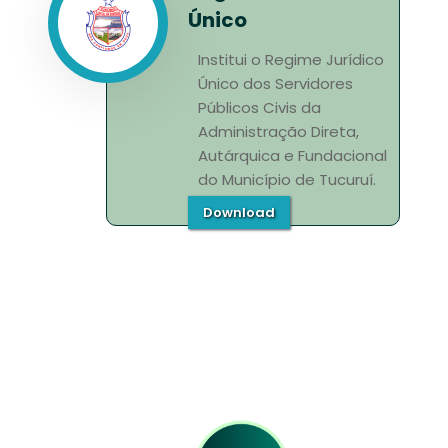
Único
Institui o Regime Jurídico
Único dos Servidores
Públicos Civis da
Administração Direta,
Autárquica e Fundacional
do Município de Tucuruí.
Download