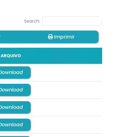
Search:
F
Imprimir
ARQUIVO
Download
Download
Download
Download