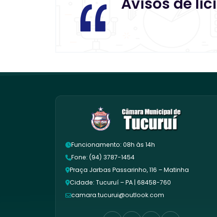
Avisos de li
Funcionamento: 08h às 14h
Fone: (94) 3787-1454
Praça Jarbas Passarinho, 116 – Matinha
Cidade: Tucuruí – PA | 68458-760
camara.tucurui@outlook.com