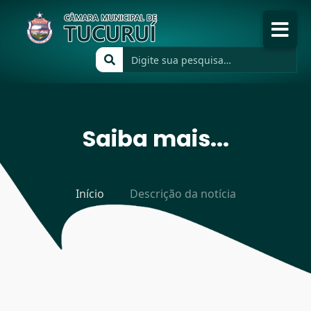
Início
A Câmara
Saiba mais...
Publicações
Transparência
Início
Descrição da notícia
Atividades