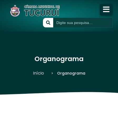
Início
A Câmara
Publicações
Organograma
Transparência
Início
Organograma
Atividades