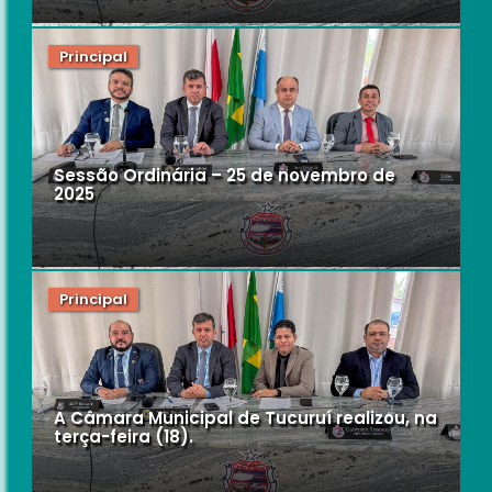
Principal
Sessão Ordinária – 25 de novembro de
2025
Principal
A Câmara Municipal de Tucuruí realizou, na
terça-feira (18).