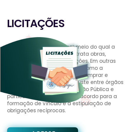
LICITAÇÕES
Licitação é o processo por meio do qual a
Administração Pública contrata obras,
serviços, compras e alienações. Em outras
palavras, licitação é a forma como a
Administração Pública pode comprar e
vender. Já o contrato é o ajuste entre órgãos
ou entidades da Administração Pública e
particulares, em que há um acordo para a
formação de vínculo e a estipulação de
obrigações recíprocas.