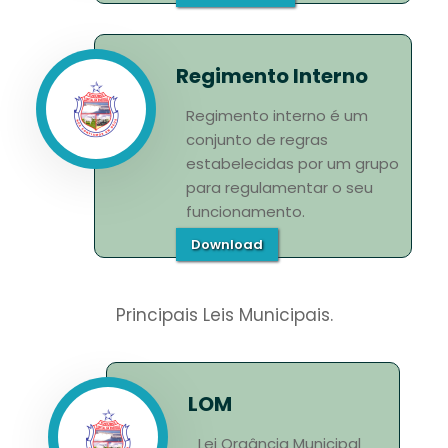
Regimento Interno
Regimento interno é um
conjunto de regras
estabelecidas por um grupo
para regulamentar o seu
funcionamento.
Download
Principais Leis Municipais.
LOM
Lei Orgância Municipal