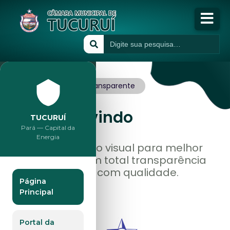
Início
A Câmara
Governo
Transparente
Publicações
Seja
Bem vindo
TUCURUÍ
Pará — Capital da
Transparência
Energia
Estamos de novo visual para melhor
lhe atender, com total transparência
Atividades
servindo a você com qualidade.
Página
Principal
Portal da