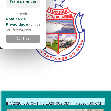
Transparência
Li e aceito a
Política de
Privacidade
Política
de Privacidade
Continuar
003 CMT
||
7.2026-002 CMT
||
7.2026-001 CMT
||