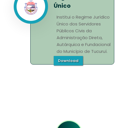
Único
Institui o Regime Jurídico
Único dos Servidores
Públicos Civis da
Administração Direta,
Autárquica e Fundacional
do Município de Tucuruí.
Download