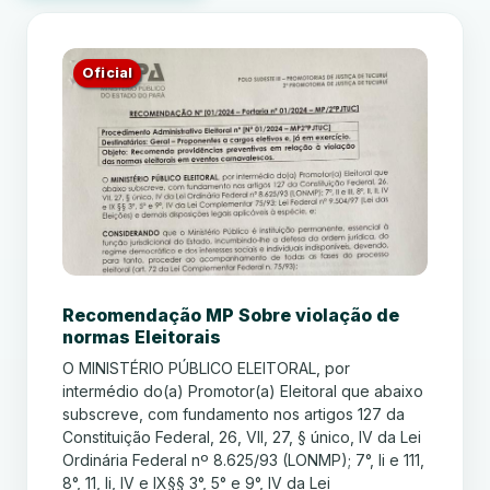
Oficial
Recomendação MP Sobre violação de
normas Eleitorais
O MINISTÉRIO PÚBLICO ELEITORAL, por
intermédio do(a) Promotor(a) Eleitoral que abaixo
subscreve, com fundamento nos artigos 127 da
Constituição Federal, 26, VII, 27, § único, IV da Lei
Ordinária Federal nº 8.625/93 (LONMP); 7°, li e 111,
8°, 11, li, IV e IX§§ 3°, 5° e 9°, IV da Lei