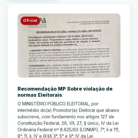
Oficial
Recomendação MP Sobre violação de
normas Eleitorais
O MINISTÉRIO PÚBLICO ELEITORAL, por
intermédio do(a) Promotor(a) Eleitoral que abaixo
subscreve, com fundamento nos artigos 127 da
Constituição Federal, 26, VII, 27, § único, IV da Lei
Ordinária Federal nº 8.625/93 (LONMP); 7°, li e 111,
8°, 11, li, IV e IX§§ 3°, 5° e 9°, IV da Lei