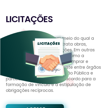
LICITAÇÕES
Licitação é o processo por meio do qual a
Administração Pública contrata obras,
serviços, compras e alienações. Em outras
palavras, licitação é a forma como a
Administração Pública pode comprar e
vender. Já o contrato é o ajuste entre órgãos
ou entidades da Administração Pública e
particulares, em que há um acordo para a
formação de vínculo e a estipulação de
obrigações recíprocas.