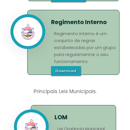
Regimento Interno
Regimento interno é um
conjunto de regras
estabelecidas por um grupo
para regulamentar o seu
funcionamento.
Download
Principais Leis Municipais.
LOM
Lei Orgância Municipal