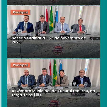
Principal
Sessão Ordinária – 25 de novembro de
2025
Principal
A Câmara Municipal de Tucuruí realizou, na
terça-feira (18).