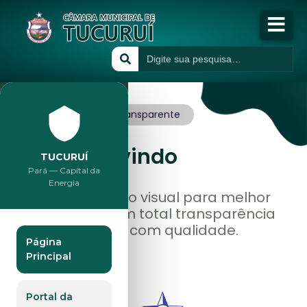
Início
A Câmara
Governo
Transparente
Publicações
Seja
Bem vindo
TUCURUÍ
Pará — Capital da
Transparência
Energia
Estamos de novo visual para melhor
lhe atender, com total transparência
Atividades
servindo a você com qualidade.
Página
Principal
Portal da