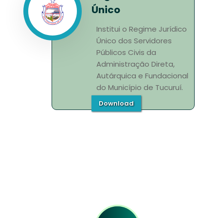
Único
Institui o Regime Jurídico
Único dos Servidores
Públicos Civis da
Administração Direta,
Autárquica e Fundacional
do Município de Tucuruí.
Download