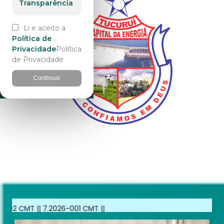
Transparência
Li e aceito a
Política de
Privacidade
Política
de Privacidade
Continuar
.2026-001 CMT
||